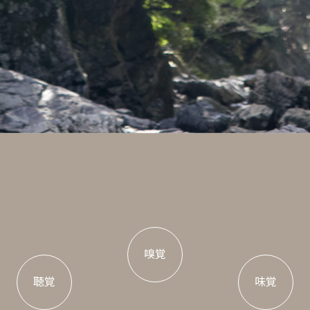
嗅覚
聴覚
味覚