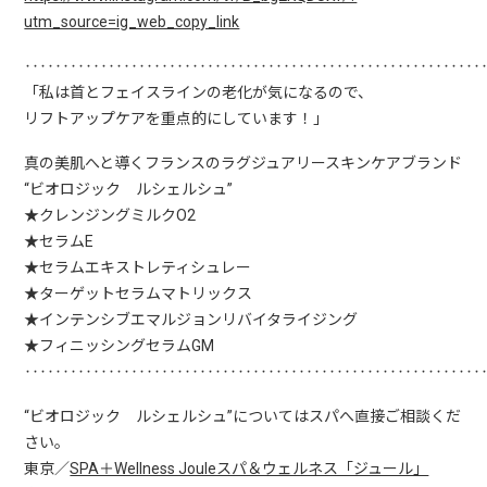
utm_source=ig_web_copy_link
‥‥‥‥‥‥‥‥‥‥‥‥‥‥‥‥‥‥‥‥‥‥‥‥‥‥‥‥‥‥
「私は首とフェイスラインの老化が気になるので、
リフトアップケアを重点的にしています！」
真の美肌へと導くフランスのラグジュアリースキンケアブランド
“ビオロジック ルシェルシュ”
★クレンジングミルクO2
★セラムE
★セラムエキストレティシュレー
★ターゲットセラムマトリックス
★インテンシブエマルジョンリバイタライジング
★フィニッシングセラムGM
‥‥‥‥‥‥‥‥‥‥‥‥‥‥‥‥‥‥‥‥‥‥‥‥‥‥‥‥‥‥
“ビオロジック ルシェルシュ”についてはスパへ直接ご相談くだ
さい。
東京／
SPA＋Wellness Jouleスパ＆ウェルネス「ジュール」