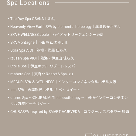
Spa Locations
The Day Spa OSAKA｜北浜
Heavenly View Earth SPA by elemental herbology｜赤倉観光ホテル
SPA + WELLNESS Joule｜ハイアットリージェンシー東京
SPA Montagne｜小田急 山のホテル
Gora Spa AIOI｜箱根・強羅 佳ら久
Izusan Spa AIOI｜熱海・伊豆山 佳ら久
Étoile Spa｜伊豆ホテル リゾート＆スパ
mahora Spa｜東府や Resort＆Spa-Izu
MEGURI SPA ＆ WELLNESS｜インターコンチネンタルホテル大阪
eau SPA｜志摩観光ホテル ザ ベイスイート
urumo Spa 〜CHURAUMI Thalassotherapy〜｜ANAインターコンチネン
タル万座ビーチリゾート
CHURASPA inspired by SMART AYURVEDA｜ロワジール スパタワー 那覇