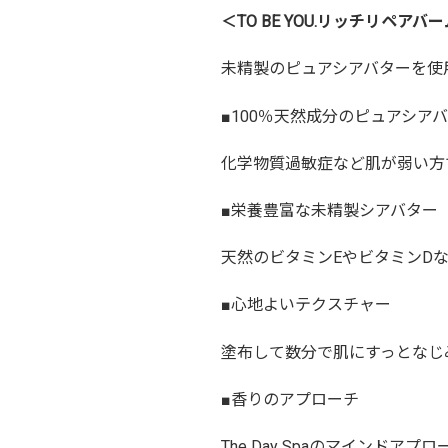
＜TO BE YOU.リッチリペアバ
未精製のピュアシアバターを使
■100％天然成分のピュアシア
化学物質過敏症など肌が弱い方
■栄養豊富な未精製シアバター
天然のビタミンEやビタミンD
■心地よいテクスチャー
塗布して数分で肌にすっとなじ
■香りのアプローチ
The Day Spaのマインド