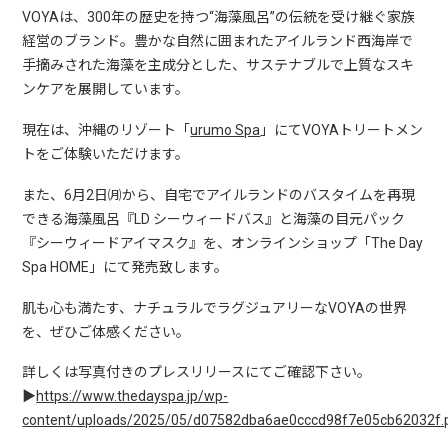
VOYAは、300年の歴史を持つ“海藻風呂”の伝統を受け継ぐ家族
経営のブランド。豊かな自然に囲まれたアイルランド西海岸で
手摘みされた海藻を主成分とした、サステナブルで上質なスキ
ンケアを展開しています。
現在は、沖縄のリゾート「
urumo Spa
」にてVOYAトリートメン
トをご体験いただけます。
また、6月2日㈪から、自宅でアイルランドのバスタイムを再現
できる海藻風呂『LD シーウィードバス』と海藻の目元パック
『シーウィードアイマスク』を、オンラインショップ「The Day
Spa HOME」にて発売致します。
肌も心も満たす、ナチュラルでラグジュアリーなVOYAの世界
を、ぜひご体感ください。
詳しくは写真付きのプレスリリースにてご確認下さい。
▶
https://www.thedayspa.jp/wp-
content/uploads/2025/05/d07582dba6ae0cccd98f7e05cb62032f.