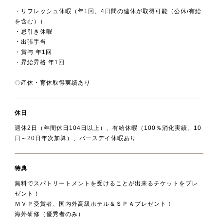
・リフレッシュ休暇（年1回、4日間の連休が取得可能（公休/有給
を含む））
・忌引き休暇
・出張手当
・賞与 年1回
・昇給昇格 年1回
◇産休・育休取得実績あり
休日
週休2日（年間休日104日以上）、有給休暇（100％消化実績、10
日～20日年次加算）、バースデイ休暇あり
特典
無料でスパトリートメントを受けることが出来るチケットをプレ
ゼント！
ＭＶＰ受賞者、国内外高級ホテル＆ＳＰＡプレゼント！
海外研修（優秀者のみ）