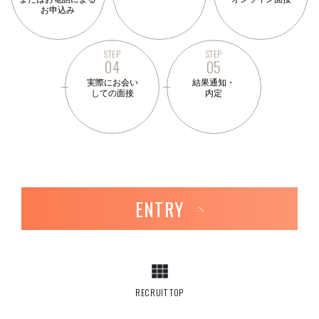
お申込み
STEP
STEP
04
05
実際にお会い
結果通知・
しての面接
内定
ENTRY
RECRUIT TOP