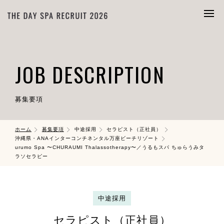
JOB DESCRIPTION
募集要項
ホーム
募集要項
中途採用
セラピスト（正社員）
沖縄県・ANAインターコンチネンタル万座ビーチリゾート
urumo Spa 〜CHURAUMI Thalassotherapy〜／うるもスパ ちゅらうみタ
ラソセラピー
中途採用
セラピスト（正社員）