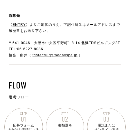
応募先
【
ENTRY
】よりご応募のうえ、下記住所又はメールアドレスまで
履歴書をお送り下さい。
〒541-0046 大阪市中央区平野町1-8-14 北浜TDSビルヂング3F
TEL:06-6227-8086
担当：藤井（
tdsrecruit@thedayspa.jp
）
F
L
O
W
選考フロー
STEP
STEP
STEP
01
02
03
応募フォーム
書類選考
電話または
またはお電話による
オンライン面接