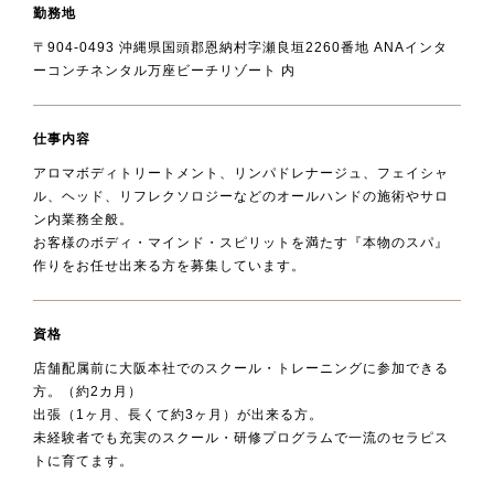
勤務地
〒904-0493 沖縄県国頭郡恩納村字瀬良垣2260番地 ANAインタ
ーコンチネンタル万座ビーチリゾート 内
仕事内容
アロマボディトリートメント、リンパドレナージュ、フェイシャ
ル、ヘッド、リフレクソロジーなどのオールハンドの施術やサロ
ン内業務全般。
お客様のボディ・マインド・スピリットを満たす『本物のスパ』
作りをお任せ出来る方を募集しています。
資格
店舗配属前に大阪本社でのスクール・トレーニングに参加できる
方。（約2カ月）
出張（1ヶ月、長くて約3ヶ月）が
出来る方。
未経験者でも充実のスクール・研修プログラムで一流のセラピス
トに育てます。