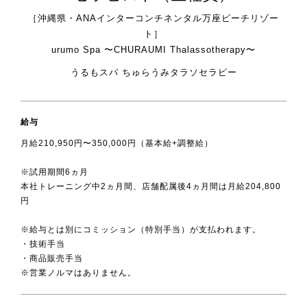
［沖縄県・ANAインターコンチネンタル万座ビーチリゾー
ト］
urumo Spa 〜CHURAUMI Thalassotherapy〜
うるもスパ ちゅらうみタラソセラピー
給与
月給210,950円〜350,000円（基本給+調整給）
※試用期間6ヵ月
本社トレーニング中2ヵ月間、店舗配属後4ヵ月間は月給204,800
円
※給与とは別にコミッション（特別手当）が支払われます。
・技術手当
・商品販売手当
※営業ノルマはありません。