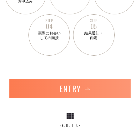
お申込み
STEP
STEP
04
05
実際にお会い
結果通知・
しての面接
内定
ENTRY
RECRUIT TOP