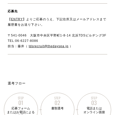
応募先
【
ENTRY
】よりご応募のうえ、下記住所又はメールアドレスまで
履歴書をお送り下さい。
〒541-0046 大阪市中央区平野町1-8-14 北浜TDSビルヂング3F
TEL:06-6227-8086
担当：藤井（
tdsrecruit@thedayspa.jp
）
選考フロー
STEP
STEP
STEP
01
02
03
応募フォーム
書類選考
電話または
またはお電話による
オンライン面接