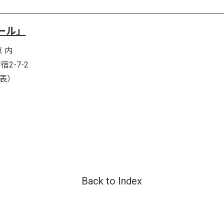
ール」
 内
2-7-2
代表）
Back to Index