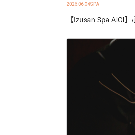
2026.06.04
SPA
【Izusan Spa