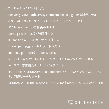
The Day Spa OSAKA｜北浜
Heavenly View Earth SPA by elemental herbology｜赤倉観光ホテル
SPA + WELLNESS Joule｜ハイアットリージェンシー東京
SPA Montagne｜小田急 山のホテル
Gora Spa AIOI｜箱根・強羅 佳ら久
Izusan Spa AIOI｜熱海・伊豆山 佳ら久
Étoile Spa｜伊豆ホテル リゾート＆スパ
mahora Spa｜東府や Resort＆Spa-Izu
MEGURI SPA ＆ WELLNESS｜インターコンチネンタルホテル大阪
eau SPA｜志摩観光ホテル ザ ベイスイート
urumo Spa 〜CHURAUMI Thalassotherapy〜｜ANAインターコンチネン
タル万座ビーチリゾート
CHURASPA inspired by SMART AYURVEDA｜ロワジール スパタワー 那覇
ONLINESTORE