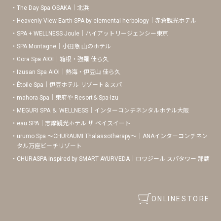
The Day Spa OSAKA｜北浜
Heavenly View Earth SPA by elemental herbology｜赤倉観光ホテル
SPA + WELLNESS Joule｜ハイアットリージェンシー東京
SPA Montagne｜小田急 山のホテル
Gora Spa AIOI｜箱根・強羅 佳ら久
Izusan Spa AIOI｜熱海・伊豆山 佳ら久
Étoile Spa｜伊豆ホテル リゾート＆スパ
mahora Spa｜東府や Resort＆Spa-Izu
MEGURI SPA ＆ WELLNESS｜インターコンチネンタルホテル大阪
eau SPA｜志摩観光ホテル ザ ベイスイート
urumo Spa 〜CHURAUMI Thalassotherapy〜｜ANAインターコンチネン
タル万座ビーチリゾート
CHURASPA inspired by SMART AYURVEDA｜ロワジール スパタワー 那覇
ONLINESTORE