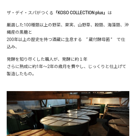
ザ・デイ・スパがつくる
「KOSO COLLECTION plus」
は
厳選した100種類以上の野菜、果実、山野草、穀類、海藻類、沖
縄産の黒糖と
200年以上の歴史を持つ酒蔵に生息する “ 蔵付酵母菌 ” で仕
込み、
発酵を知り尽くした職人が、発酵に約１年
さらに熟成に約1年～2年の歳月を費やし、じっくりと仕上げて
製造したもの。