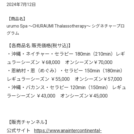
202
4
年
7
月
1
2
日
【商品名】
urumo Spa
〜CHURAUMI Thalassotherapy〜
​ シグネチャープロ
グラム
【各商品名 販売価格(税サ込)】
・沖縄・ネイチャー・セラピー
180min
（
210min
）
レギ
ュラーシーズン ￥
68,000
オンシーズン￥
70,000
・恩納村・恩（めぐみ）・セラピー
150min
（
180min
）
レギュラーシーズン ￥
55,000
オンシーズン￥
57,000
・
沖縄・バカンス・セラピー
120min
（
150min
）
レギュ
ラーシーズン ￥
43,000
オンシーズン￥
45,000
【販売チャンネル】
公式サイト
https://www.anaintercontinental-