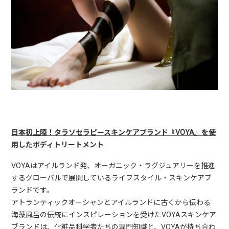
日本初上陸！タラソセラピースキンケアブランド『VOYA』を使
用したボディトリートメント
VOYA
はアイルランド発、オーガニック・ラグジュアリー
を推進
するグローバルで展開しているライフスタイル・ス
キンケアブ
ランドです。
アトランティックオーシャンとアイルランドに古くから伝
わる
海藻風呂の伝統にインスピレーションを受けた
VOYA
スキンケア
ブランドは、
化粧品科学者たちの専門知識と、
VOYA
が持ち合わ