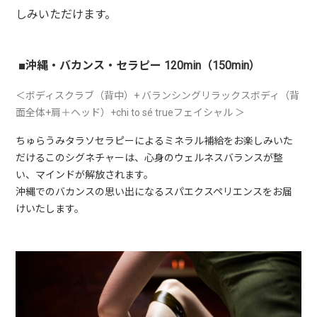
しみいただけます。
■
沖縄・バカンス・セラピー
120min
（
150min
）
＜ボディスクラブ（背中）
+
バランシングリラックスボディ（背
面全体
+
肩＋ヘッド）
+
chi to sé true
フェイシャル ＞
ちゅらうみタラソセラピーによるミネラル補給をお楽しみいた
だけるこのシグネチャーは、心身のウェルネスバラ
ンスが整
い、マインドが解放されます。
沖縄でのバカンスの思い出になるスパエクスペリエンスをお届
けいたしま
す
。