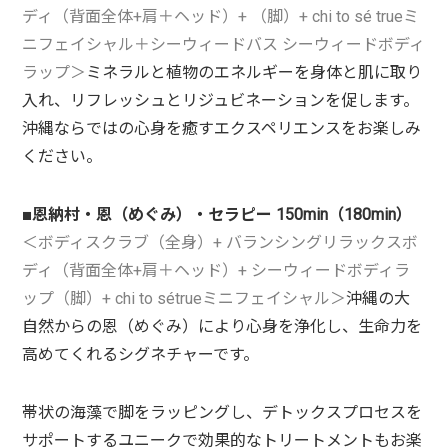
ディ（背面全体
+
肩＋ヘッド）
+
（脚）
+ chi to sé true
ミ
ニ
フェイシャル＋シーウィードバス シーウィードボディ
ラップ＞
ミネラルと植物
のエネルギーを身体と肌に取り
入れ、リフレッシュ
とリジュビネーションを促します。
沖縄ならではの心身を癒す
エクスペリエンスをお楽しみ
ください。
■恩納村・恩（めぐみ）・セラピー
150min
（
180min
）
＜​​
ボディスクラブ（全身）
+
バランシングリラックスボ
ディ（背面全体
+
肩＋ヘッド）
+
シーウィードボディラ
ップ
（脚）
+ chi to sé
true
ミニフェイシャル＞
沖縄の大
自然からの恩（めぐみ）により心身を浄化し、生命力を
高めてくれるシグネチャーです。
帯状の海藻で脚
をラッピングし、デトックスプロセスを
サポートするユニークで効果的なトリートメントもお楽