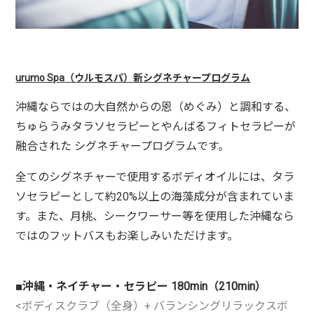
urumo Spa
（ウルモスパ
）新
シグネチャープログラム
沖縄ならではの大自然からの恩（めぐみ）
と調和する、
ちゅらうみタラソセラピーとやんばるフィトセ
ラピーが
融合された シグネチャープログラムです。
全てのシグネチャー
で使用するボディオイルには、タラ
ソセラピーとして約
20%
以上の海藻成分が含ま
れていま
す。
また、月桃、シークワーサー等を使用した沖縄なら
ではのフットバスもお楽しみいただけ
ます。
■沖縄・ネイチャー・セラピー
180min
（
210min
）
<ボディスクラブ（全身）
+
バランシングリラックスボ