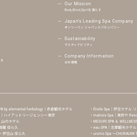
Our Mission
Body,Mind,Spritを満たす
Japan’s Leading Spa Company
オンリーワン ジャパンスパカンパニー
Sustainability
サスティナビリティ
Company Information
ns
会社情報
h SPA by elemental herbology｜赤倉観光ホテル
Étoile Spa｜伊豆ホテル
 Joule｜ハイアットリージェンシー東京
mahora Spa｜東府や Resor
田急 山のホテル
MEGURI SPA ＆ WE
根・強羅 佳ら久
eau SPA｜志摩観光ホテ
｜熱海・伊豆山 佳ら久
urumo Spa 〜CHURA