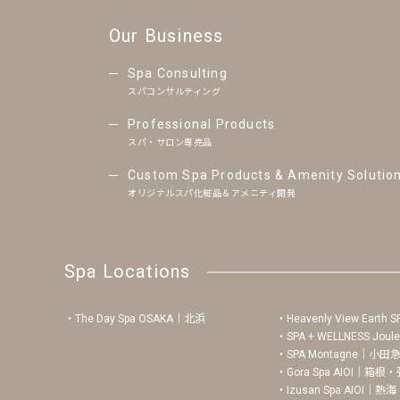
Our Business
Spa Consulting
スパコンサルティング
Professional Products
スパ・サロン専売品
Custom Spa Products & Amenity Solutio
オリジナルスパ化粧品＆アメニティ開発
Spa Locations
The Day Spa OSAKA｜北浜
Heavenly View Eart
SPA + WELLNESS
SPA Montagne｜小
Gora Spa AIOI｜箱
Izusan Spa AIOI