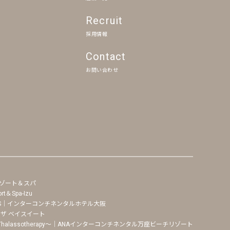
Recruit
採用情報
Contact
お問い合わせ
 リゾート＆スパ
t＆Spa-Izu
LLNESS｜インターコンチネンタルホテル大阪
ル ザ ベイスイート
UMI Thalassotherapy〜｜ANAインターコンチネンタル万座ビーチリゾート