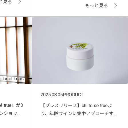
と見る
感じるウェルネス体験
もっと見る
2025.08.05
PRODUCT
 true」が3
【プレスリリース】chi to sé trueよ
ンショップ
り、年齢サインに集中アプローチする
「ターゲットケアクリーム ヒワ」新発