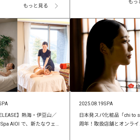
もっ
もっと見る
SPA
2025.08.19
SPA
 RELEASE】熱海・伊豆山／
日本発スパ化粧品「chi to sé
Spa AIOI で、新たなウェ
周年！取扱店舗とオンライ
がスタート！
で記念キャンペーン開催。