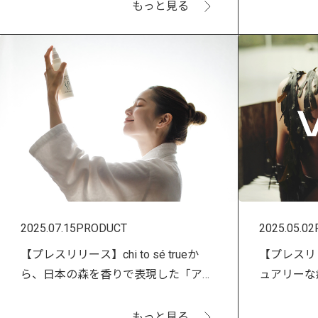
もっと見る
2025.07.15
PRODUCT
2025.05.02
【プレスリリース】chi to sé trueか
【プレスリ
ら、日本の森を香りで表現した「アロ
ュアリーな
マティックルームミスト トキワ」発売
「VOYA
開始！
ト！
もっと見る