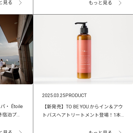
売！
と見る
もっと見る
2025.03.25
PRODUCT
 Étoile
【新発売】TO BE YOU.からイン＆アウ
き宿泊プラ
トバスヘアトリートメント登場！1本
で叶う自由なヘアケア
と見る
もっと見る