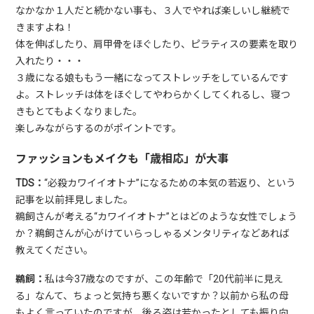
なかなか１人だと続かない事も、３人でやれば楽しいし継続で
きますよね！
体を伸ばしたり、肩甲骨をほぐしたり、ピラティスの要素を取り
入れたり・・・
３歳になる娘ももう一緒になってストレッチをしているんです
よ。ストレッチは体をほぐしてやわらかくしてくれるし、寝つ
きもとてもよくなりました。
楽しみながらするのがポイントです。
ファッションもメイクも「歳相応」が大事
TDS：
“必殺カワイイオトナ”になるための本気の若返り、という
記事を以前拝見しました。
鵜飼さんが考える“カワイイオトナ”とはどのような女性でしょう
か？鵜飼さんが心がけていらっしゃるメンタリティなどあれば
教えてください。
鵜飼：
私は今37歳なのですが、この年齢で「20代前半に見え
る」なんて、ちょっと気持ち悪くないですか？以前から私の母
もよく言っていたのですが、後ろ姿は若かったとしても振り向