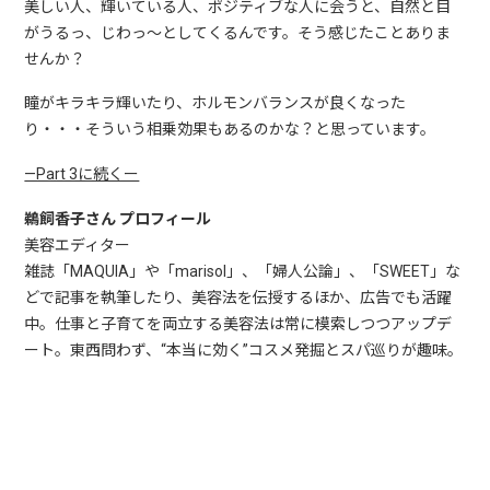
美しい人、輝いている人、ポジティブな人に会うと、自然と目
がうるっ、じわっ～としてくるんです。そう感じたことありま
せんか？
瞳がキラキラ輝いたり、ホルモンバランスが良くなった
り・・・そういう相乗効果もあるのかな？と思っています。
—Part 3に続くー
鵜飼香子さん プロフィール
美容エディター
雑誌「MAQUIA」や「marisol」、「婦人公論」、「SWEET」な
どで記事を執筆したり、美容法を伝授するほか、広告でも活躍
中。仕事と子育てを両立する美容法は常に模索しつつアップデ
ート。東西問わず、“本当に効く”コスメ発掘とスパ巡りが趣味。