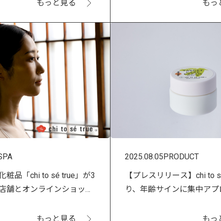
もっと見る
もっ
SPA
2025.08.05
PRODUCT
品「chi to sé true」が3
【プレスリリース】chi to sé
店舗とオンラインショップ
り、年齢サインに集中アプ
ンペーン開催。
「ターゲットケアクリーム
売！
もっと見る
もっ