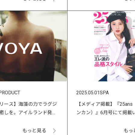
PRODUCT
2025.05.01
SPA
リース】海藻の力でラグジ
【メディア掲載】『25an
癒しを。アイルランド発
ンカン）』6月号にて掲載
」が6月2日より取扱いスター
した！
もっと見る
もっ