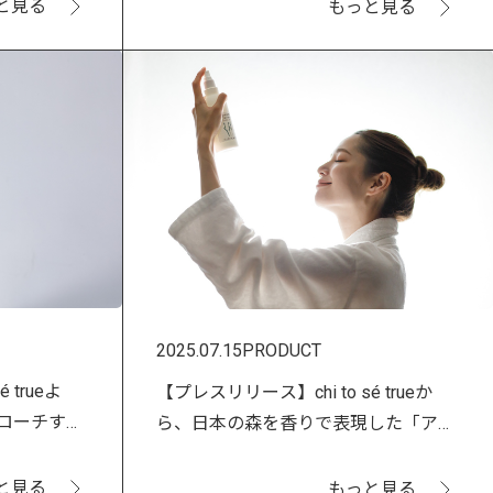
と見る
もっと見る
2025.07.15
PRODUCT
 trueよ
【プレスリリース】chi to sé trueか
ローチする
ら、日本の森を香りで表現した「アロ
 ヒワ」新発
マティックルームミスト トキワ」発売
開始！
と見る
もっと見る