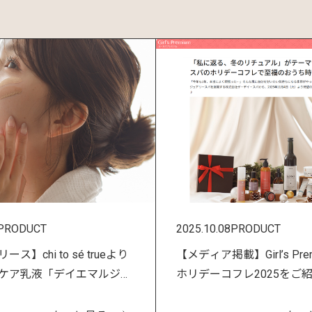
PRODUCT
2025.10.08
PRODUCT
ス】chi to sé trueより
【メディア掲載】Girl’s Pr
ケア乳液「デイエマルジョ
ホリデーコフレ2025をご
が3/24新発売！
ました！