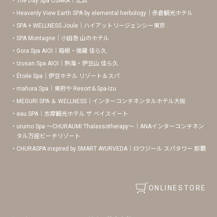
The Day Spa OSAKA｜北浜
Heavenly View Earth SPA by elemental herbology｜赤倉観光ホテル
SPA + WELLNESS Joule｜ハイアットリージェンシー東京
SPA Montagne｜小田急 山のホテル
Gora Spa AIOI｜箱根・強羅 佳ら久
Izusan Spa AIOI｜熱海・伊豆山 佳ら久
Étoile Spa｜伊豆ホテル リゾート＆スパ
mahora Spa｜東府や Resort＆Spa-Izu
MEGURI SPA ＆ WELLNESS｜インターコンチネンタルホテル大阪
eau SPA｜志摩観光ホテル ザ ベイスイート
urumo Spa 〜CHURAUMI Thalassotherapy〜｜ANAインターコンチネン
タル万座ビーチリゾート
CHURASPA inspired by SMART AYURVEDA｜ロワジール スパタワー 那覇
ONLINESTORE